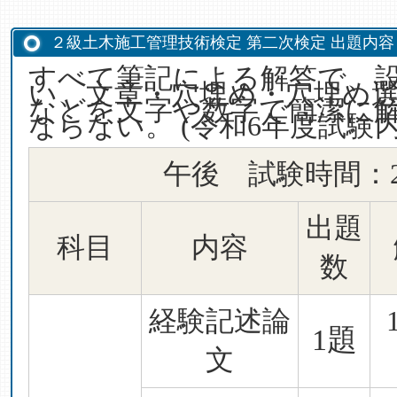
２級土木施工管理技術検定 第二次検定 出題内容
すべて筆記による解答で、
い、文章・穴埋め・穴埋め
などを文字や数字で簡潔に
ならない。 (令和6年度試験
午後 試験時間：
出題
科目
内容
数
経験記述論
1題
文