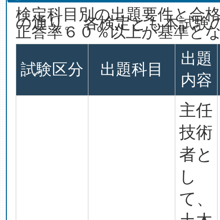
検定科目別の出題要件と合
の通り。 各検定とも本試験
正答率６０％以上が基準と
出題
試験区分
出題科目
内容
主任
技術
者と
し
て、