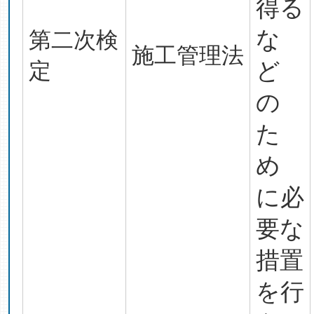
得る
な
第二次検
施工管理法
定
ど
の
た
め
に必
要な
措置
を行