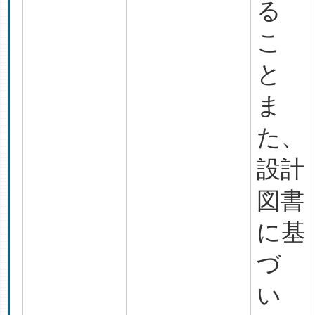
る
こ
と
ま
た、
設計
図書
に基
づ
い