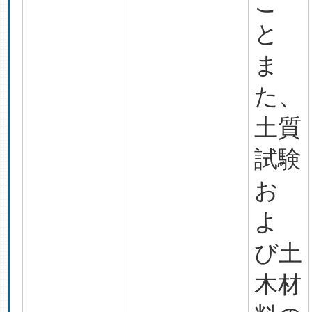
こ
と
ま
た、
土質
試験
お
よ
び土
木材