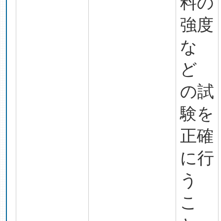
料の
強度
な
ど
の試
験を
正確
に行
う
こ