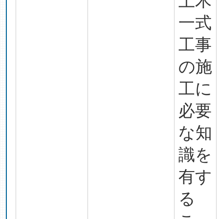
土木
一式
工事
の施
工に
必要
な知
識を
有す
る