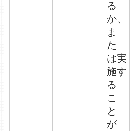
る
か、
ま
た
は実
施す
る
こ
と
が