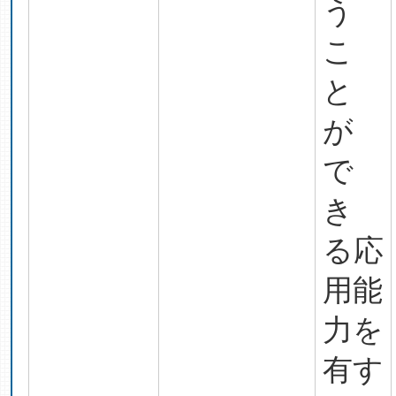
う
こ
と
が
で
き
る応
用能
力を
有す