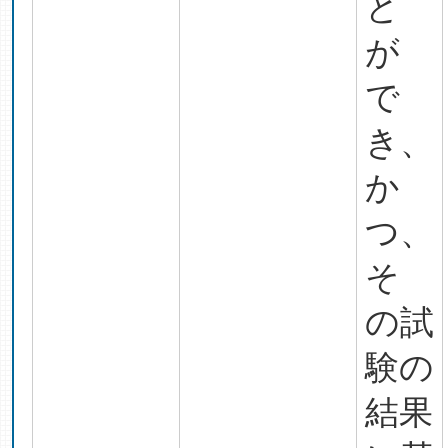
と
が
で
き、
か
つ、
そ
の試
験の
結果