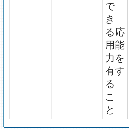
で
き
る応
用能
力を
有す
る
こ
と