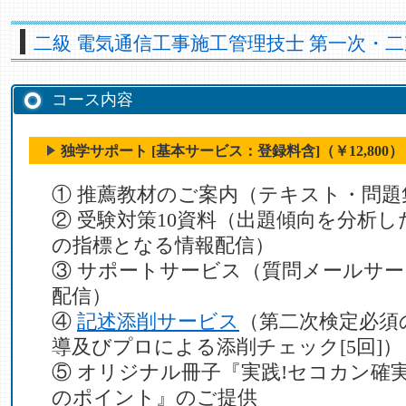
二級 電気通信工事施工管理技士 第一次・
コース内容
独学サポート [基本サービス：登録料含]（￥12,800）
① 推薦教材のご案内（テキスト・問題
② 受験対策10資料（出題傾向を分析
の指標となる情報配信）
③ サポートサービス（質問メールサ
配信）
④
記述添削サービス
（第二次検定必須
導及びプロによる添削チェック[5回]）
⑤ オリジナル冊子『実践!セコカン確
のポイント』のご提供