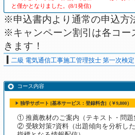
と僅かとなりました。(8/1発信)
※申込書内より通常の申込方
※キャンペーン割引は各コー
きます！
二級 電気通信工事施工管理技士 第一次検定
コース内容
独学サポート [基本サービス：登録料含]（￥9,800）
① 推薦教材のご案内（テキスト・問題
② 受験対策7資料（出題傾向を分析し
指標となる情報配信）