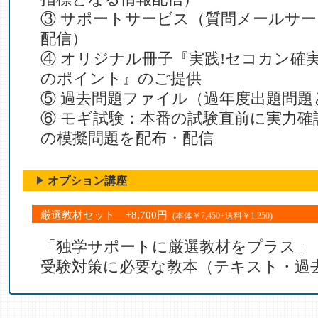
③ サポートサービス（質問メールサ
配信）
④ オリジナル冊子『実践!セコカン確
のポイント』のご提供
⑤ 過去問題ファイル（過年度出題問題
⑥ モギ試験：本番の試験直前に実力確
の模擬問題を配布・配信
オプション講座
厳選教材セット +8,700円
(本体￥7,450+送料￥1,250)
「独学サポートに厳選教材をプラス」
受験対策に必要な教本（テキスト・過