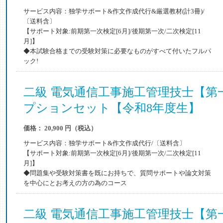
サービス内容：独学サポート&作文作成代行&厳選教材(計3冊)/
〔送料含〕
【サポート対象:前期第一次検定[6月]/後期第一次/二次検定[11
月]】
◆本試験合格までの受験対策に必要なものがすべて付いたフルパ
ック!
二級 電気通信工事施工管理技士【第
プションセット【令和8年度生】
価格： 20,900 円（税込）
サービス内容：独学サポート&作文作成代行/〔送料含〕
【サポート対象:前期第一次検定[6月]/後期第一次/二次検定[11
月]】
◆問題集や受験対策書を既にお持ちで、質問サポートや論文対策
を中心にとお考えの方の為のコース
二級 電気通信工事施工管理技士【第