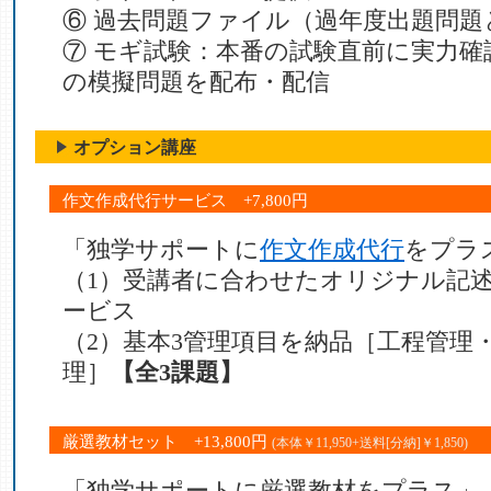
⑥ 過去問題ファイル（過年度出題問題
⑦ モギ試験：本番の試験直前に実力確
の模擬問題を配布・配信
オプション講座
作文作成代行サービス +7,800円
「独学サポートに
作文作成代行
をプラ
（1）受講者に合わせたオリジナル記
ービス
（2）基本3管理項目を納品［工程管理
理］
【全3課題】
厳選教材セット +13,800円
(本体￥11,950+送料[分納]￥1,850)
「独学サポートに厳選教材をプラス」