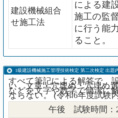
による建
建設機械組合
施工の監
せ施工法
に行う能
ること。
1級建設機械施工管理技術検定 第二次検定 出題
すべて筆記による解答で、
い、文章・穴埋め・穴埋め
などを文字や数字で簡潔に
ならない。 (令和6年度試験
午後 試験時間：