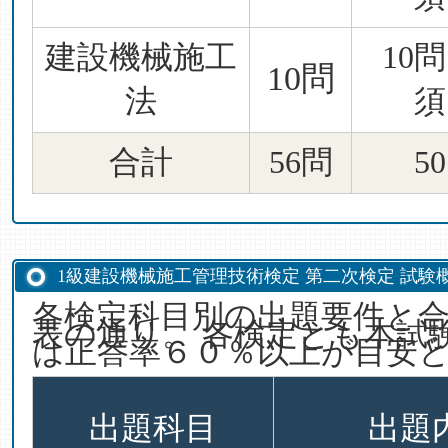
建設機械施工
10
10問
法
須
合計
56問
5
1級建設機械施工管理技術検定 第二次検定 試験
各検定科目別の出題要件と
表の通り。 各検定とも本試
は正答率６０％以上が目安
出題科目
出題