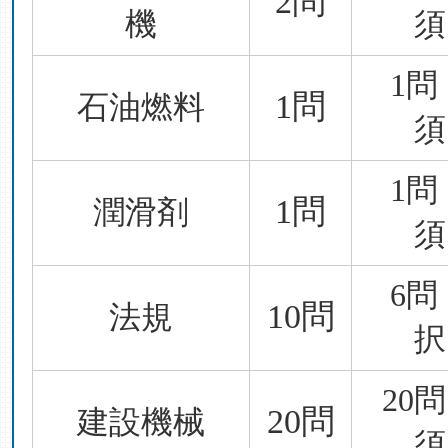
2問
機
須
1問
1問
石油燃料
須
1問
1問
潤滑剤
須
6問
10問
法規
択
20
20問
建設機械
須