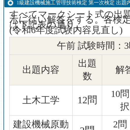
1級建設機械施工管理技術検定 第一次検定 出題
すべてマークシート式の出
示に従い解答をする。各検
は下記表の通り。
(令和6年度試験内容見直し)
午前 試験時間：
出題
出題内容
解
数
10
12問
土木工学
択
建設機械原動
2問