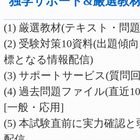
独学サポート&厳選教材(
(1) 厳選教材(テキスト・問題
(2) 受験対策10資料(出
標となる情報配信)
(3) サポートサービス(質
(4) 過去問題ファイル(直
[一般・応用]
(5) 本試験直前に実力確
配信