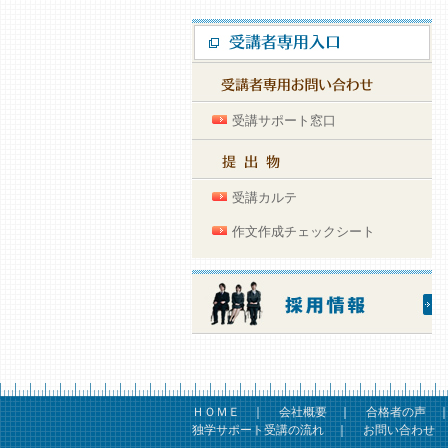
受講サポート窓口
受講カルテ
作文作成チェックシート
ＨＯＭＥ
｜
会社概要
｜
合格者の声
独学サポート受講の流れ
｜
お問い合わせ