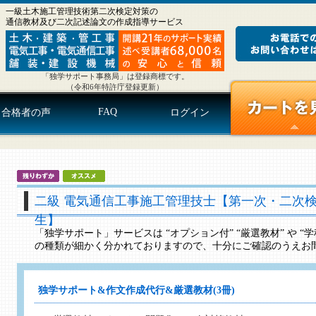
一級土木施工管理技術第二次検定対策の
通信教材及び二次記述論文の作成指導サービス
「独学サポート事務局」は登録商標です。
（令和6年特許庁登録更新）
FAQ
合格者の声
ログイン
二級 電気通信工事施工管理技士【第一次・二次
生】
「独学サポート」サービスは “オプション付” “厳選教材” や 
の種類が細かく分かれておりますので、十分にご確認のうえお
独学サポート&作文作成代行&厳選教材(3冊)