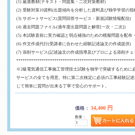
(1) 厳選教材(テキスト・問題集・二次対策教材)
(2) 受験対策10資料(出題傾向を分析した資料及び独学学習の
(3) サポートサービス(質問回答サービス・新規試験情報配信)
(4) 過去問題ファイル(過年度出題問題と解答[一次・二次])
(5) 本試験直前に実力確認と弱点補強のための模擬問題を配布
(6) 作文作成代行(受講者に合わせた経験記述論文の作成提供)
(7) 添削サービス(記述論文の作成指導及びプロによる添削チェ
********************************************************
※2級電気通信工事施工管理技士試験を独学で突破するために
サービスの全てを用意。特に第二次検定に必須の工事経験記述
じて簡単に質問が出来る丁寧で安心のサポート。
34,400 円
価格：
数量：