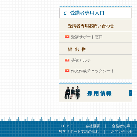
受講サポート窓口
受講カルテ
作文作成チェックシート
ＨＯＭＥ
｜
会社概要
｜
合格者の声
独学サポート受講の流れ
｜
お問い合わせ