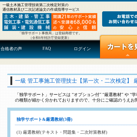
一級土木施工管理技術第二次検定対策の
通信教材及び二次記述論文の作成指導サービス
「独学サポート事務局」は登録商標です。
（令和6年特許庁登録更新）
FAQ
合格者の声
ログイン
一級 管工事施工管理技士【第一次・二次検定】 
「独学サポート」サービスは “オプション付” “厳選教材” や 
の種類が細かく分かれておりますので、十分にご確認のうえお
独学サポート&厳選教材(3冊)
(1) 厳選教材(テキスト・問題集・二次対策教材)