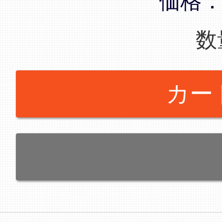
価格
数
カー