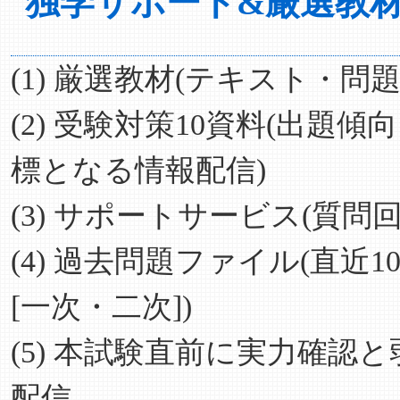
独学サポート&厳選教材(
(1) 厳選教材(テキスト・問題
(2) 受験対策10資料(出
標となる情報配信)
(3) サポートサービス(質
(4) 過去問題ファイル(直
[一次・二次])
(5) 本試験直前に実力確
配信