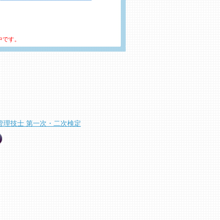
中です。
：
管理技士 第一次・二次検定