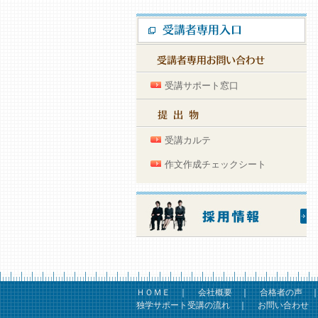
受講サポート窓口
受講カルテ
作文作成チェックシート
ＨＯＭＥ
｜
会社概要
｜
合格者の声
独学サポート受講の流れ
｜
お問い合わせ