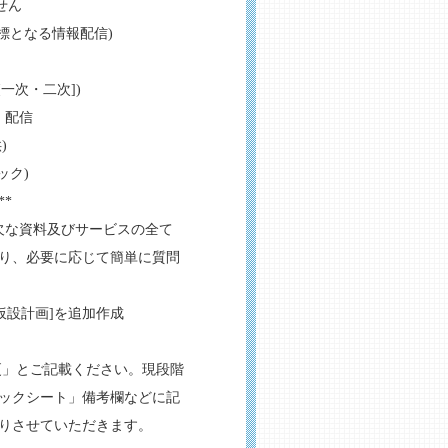
せん
指標となる情報配信)
一次・二次])
・配信
)
ック)
**
欠な資料及びサービスの全て
り、必要に応じて簡単に質問
仮設計画]を追加作成
更」とご記載ください。現段階
ックシート」備考欄などに記
りさせていただきます。