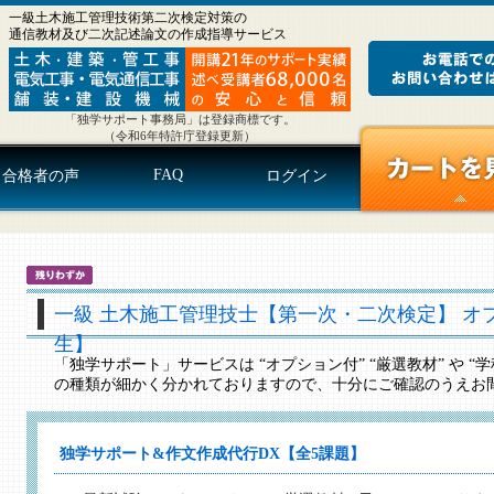
一級土木施工管理技術第二次検定対策の
通信教材及び二次記述論文の作成指導サービス
「独学サポート事務局」は登録商標です。
（令和6年特許庁登録更新）
FAQ
合格者の声
ログイン
一級 土木施工管理技士【第一次・二次検定】 オ
生】
「独学サポート」サービスは “オプション付” “厳選教材” や 
の種類が細かく分かれておりますので、十分にご確認のうえお
独学サポート&作文作成代行DX【全5課題】