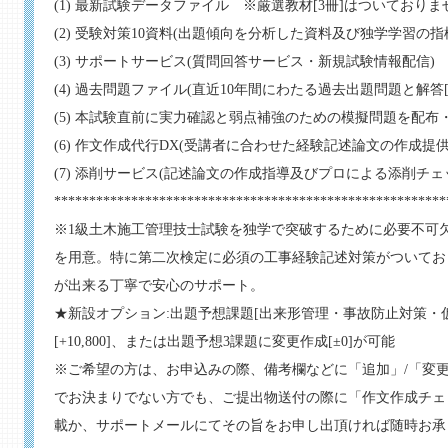
(1) 最新試験データファイル ※厳選教材[3冊]はついておりま
(2) 受験対策10資料(出題傾向を分析した資料及び独学学習の
(3) サポートサービス(質問回答サービス・新規試験情報配信)
(4) 過去問題ファイル(直近10年間にわたる過去出題問題と解答[
(5) 本試験直前に実力確認と弱点補強のための模擬問題を配布
(6) 作文作成代行DX(受講者に合わせた経験記述論文の作成提供
(7) 添削サービス(記述論文の作成指導及びプロによる添削チェ
********************************************************
※1級土木施工管理技士試験を独学で突破するために必要不可
を用意。特に第二次検定に必須の工事経験記述対策がついてお
が出来る丁寧で安心のサポート。
★新設オプション:出題予想課題[出来形管理・事故防止対策・
[+10,800]、または出題予想3課題に変更作成[±0]が可能
※ご希望の方は、お申込みの際、備考欄などに「追加」/「変
でお決まりでない方でも、ご提出物送付の際に「作文作成チェ
載か、サポートメールにてその旨をお申し出頂ければ随時お承