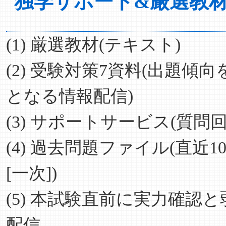
独学サポート&厳選教材(
(1) 厳選教材(テキスト)
(2) 受験対策7資料(出題
となる情報配信)
(3) サポートサービス(質
(4) 過去問題ファイル(直
[一次])
(5) 本試験直前に実力確
配信