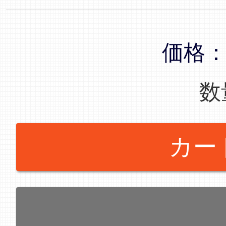
価格
数
カー